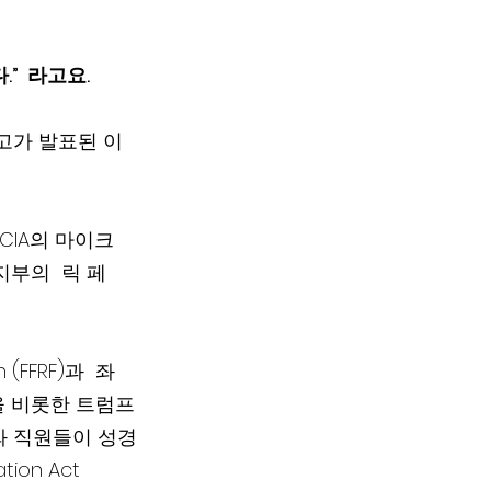
”  라고요.
고가 발표된 이
CIA의 마이크 
너지부의  릭 페
(FFRF)과  좌
슨장관을 비롯한 트럼프
와 직원들이 성경
on Act 