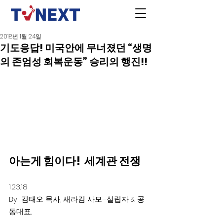
2018년 1월 24일
기도응답! 미국안에 무너졌던 “생명
의 존엄성 회복운동” 승리의 행진!!
아는게 힘이다!  세계관 전쟁
1.23.18
By  김태오 목사, 새라김 사모–설립자 & 공
동대표,  