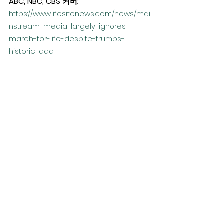
ABC, NBC, CBS 커버
: 
https://www.lifesitenews.com/news/mai
nstream-media-largely-ignores-
march-for-life-despite-trumps-
historic-add
CNN:  캘리포니아나 뉴욕쪽에서 가장 많이 
시청하는 CNN 뉴스는 트럼프 대통령이 
Anti-abortion(낙태반대) 연설을 했다고 두
번의 스크린샷으로 보도한것 외에 특별히 
“생명의 존엄성” 운동과 대행진에 대한 커버
는 역시 없었지만,  좌파 운동가들에 의해 
진행되는 Women’s Rights(페미니스트, 여
성운동) 에 대해서는 아래 링크에서 보다시
피  매우 자세하게 보도했습니다.
CNN  뉴스 “여성운동 과 생명살리기 운동” 
커버내용 대조
: 