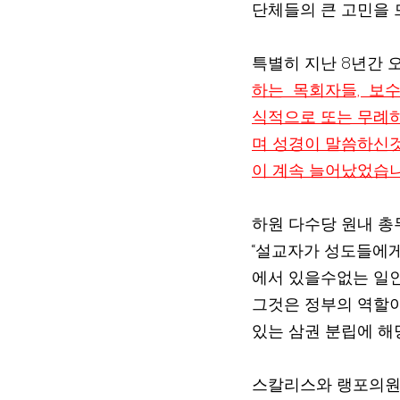
단체들의 큰 고민을 
특별히 지난 8년간 
하는  목회자들,  보
식적으로 또는 무례
며 성경이 말씀하신것
이 계속 늘어났었습니
하원 다수당 원내 총무
“설교자가 성도들에게
에서 있을수없는 일인데
그것은 정부의 역할이
있는 삼권 분립에 해
스칼리스와 랭포의원들