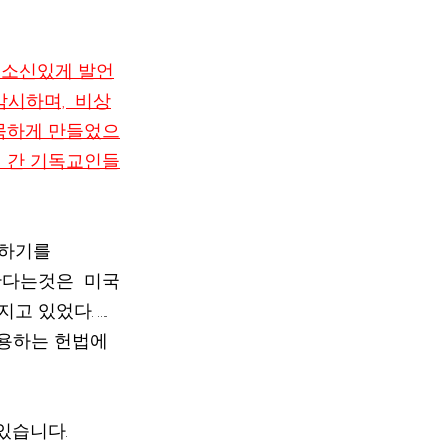
 소신있게 발언
감시하며,  비상
묵하게 만들었으
지 간 기독교인들
하기를  
한다는것은  미국
었다. …..  
용하는 헌법에 
있습니다.