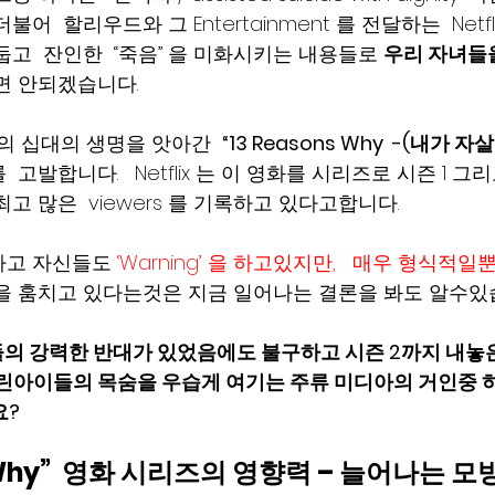
어  할리우드와 그 Entertainment 를 전달하는  Netf
고  잔인한  “죽음” 을 미화시키는 내용들로 
우리 자녀들
면 안되겠습니다. 
의 십대의 생명을 앗아간  
“13 Reasons Why  -(내가 
  고발합니다.   Netflix 는 이 영화를 시리즈로 시즌 1 그
 많은  viewers 를 기록하고 있다고합니다.   
다고 자신들도
 ‘Warning’ 을 하고있지만,   매우 형식적일
을 훔치고 있다는것은 지금 일어나는 결론을 봐도 알수있
 강력한 반대가 있었음에도 불구하고 시즌 2까지 내놓은 Net
린아이들의 목숨을 우습게 여기는 주류 미디아의 거인중 하나인 
요?
s Why”  영화 시리즈의 영향력 – 늘어나는 모