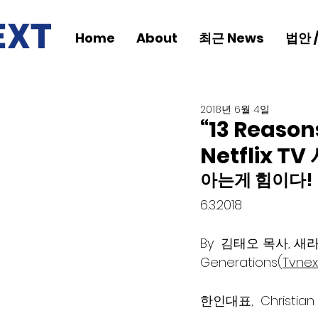
Home
About
최근 News
법안 
2018년 6월 4일
“13 Reas
Netflix 
아는게 힘이다! 
6.3.2018
By  김태오 목사, 새라김 
Generations(
Tvnex
한인대표,  Christian C