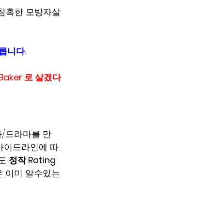
고 참혹한 모방자살
릅니다. 
aker 로 살겠다
영화/드라마를 만
의 가이드라인에 따
도 
정작 Rating 
은 이미 알수있는