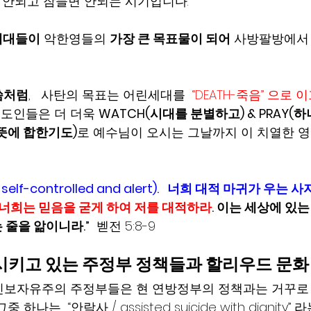
 안되고 잠들면 안되는 시기입니다. 
세대들이
 악한영들의 
가장 큰 목표물이 되어
 사방팔방에서
말씀처럼
,   사탄의 목표는 어린세대를  
“DEATH-죽음” 으로
스도인들은 더 더욱 
WATCH(시대를 분별하고) & PRAY(
 뜻에 합한기도)
로 예수님이 오시는 그날까지 이 치열한 영
elf-controlled and alert).   너희 대적 마귀가 우
너희는 믿음을 굳게 하여 저를 대적하라
. 이는 세상에 있
 줄을 앎이니라.”
 벧전 5:8-9 
시키고 있는 주정부 정책들과 할리우드 문화
진보자유주의 주정부들은 현 연방정부의 정책과는 거꾸로 
나는  “안락사 / assisted suicide with dignity