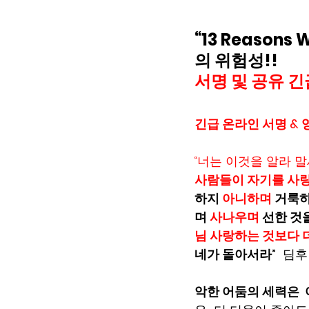
“13 Reasons
의 위험성!!  
서명
및
공유 긴
긴급 온라인 서명 &
“너는 이것을 알라 
사람들이 자기를 사랑
하지 
아니하며 
거룩하
며 
사나우며 
선한 것
님 사랑하는 것보다 
네가 돌아서라”
  딤후 
악한 어둠의 세력은  