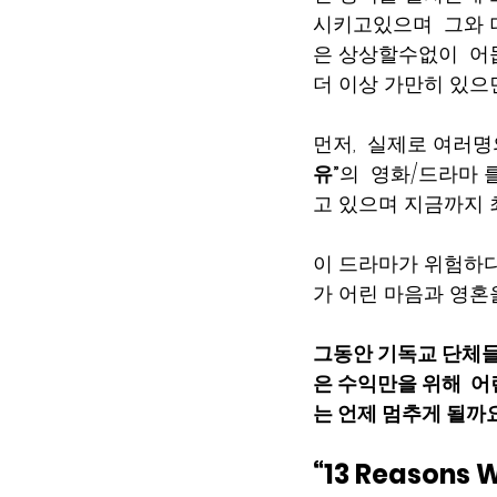
시키고있으며  그와 더불
은 상상할수없이  어둡
더 이상 가만히 있으
먼저,  실제로 여러명
유”
의  영화/드라마 를
고 있으며 지금까지 최고
이 드라마가 위험하
가 어린 마음과 영혼
그동안 기독교 단체들의
은 수익만을 위해  어
는 언제 멈추게 될까
“13 Reason