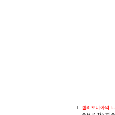
캘리포니아의 15세 Be
습으로 자살했습니