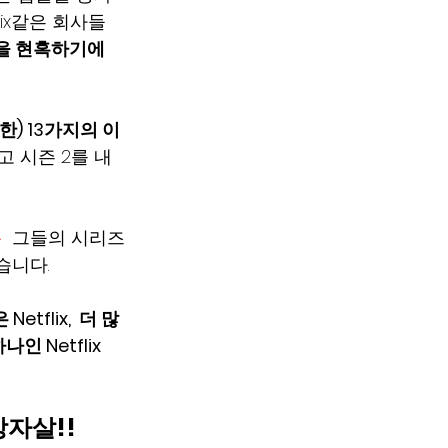
lix같은 회사들
을 현혹하기에
자살한) 13가지의 이
리고 시즌 2를 내
뿐
  그들의 시리즈
습니다.
flix,  더 많
Netflix 
방자살!!