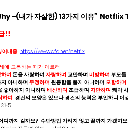
 Why –(내가 자살한) 13가지 이유”  Netflix
급!!
 영어내용
:
https://www.afa.net/netflix
말세에 고통하는 때가 이르러
하며 
돈을 사랑하며 
자랑하며 
교만하며 
비방하며
 부모를
지 아니하며 
무정하며 
원통함을 풀지 아니하며 
모함하며 
을 좋아하지 아니하며 
배신하며 
조급하며 
자만하며 
쾌락 
더하며 
 경건의 모양은 있으나 경건의 능력은 부인하니 이
3:1-5
어디까지 갈까요?  수단방법 가리지 않고 끝까지 가겠지요!