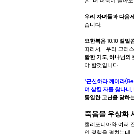
은  더 더욱이 졸아도
우리 자녀들과 다음
습니다.  
요한복음 10:10 절
따라서,   우리 그리
합한 기도, 하나님의
야 할것입니다.   
“근신하라 깨어라(Be s
며 삼킬 자를 찾나니, 
동일한 고난을 당하는
죽음을 우상화 
캘리포니아와 여러 
인 정책을 펼치는데 그중 하