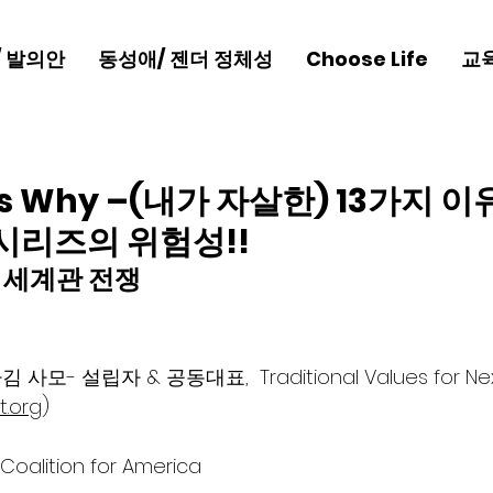
/ 발의안
동성애/ 젠더 정체성
Choose Life
교
ons Why –(내가 자살한) 13가지 이
TV 시리즈의 위험성!!
 세계관 전쟁
사모- 설립자 & 공동대표,  Traditional Values for Nex
t.org
)
oalition for America