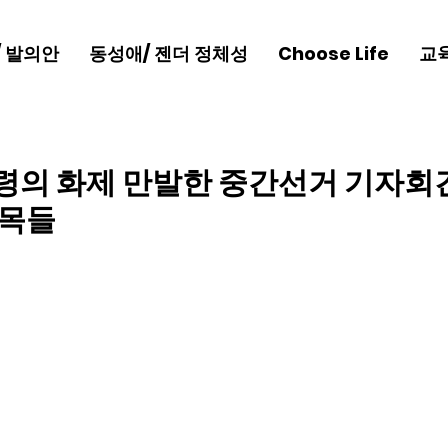
/ 발의안
동성애/ 젠더 정체성
Choose Life
교
령의 화제 만발한 중간선거 기자회견
대목들