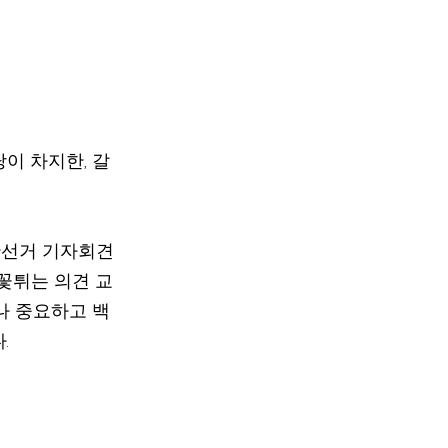
이 차지한, 갈
간선거 기자회견
꽃튀는 의견 교
나 중요하고 백
.