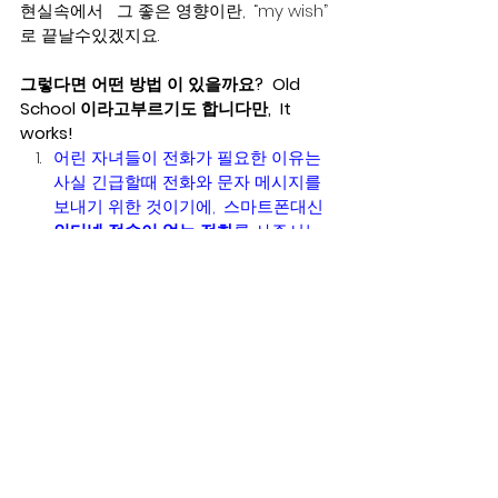
현실속에서   그 좋은 영향이란,  “my wish” 
로 끝날수있겠지요. 
그렇다면 어떤 방법 이 있을까요?  Old 
School 이라고부르기도 합니다만,  It 
works! 
어린 자녀들이 전화가 필요한 이유는 
사실 긴급할때 전화와 문자 메시지를 
보내기 위한 것이기에,  스마트폰대신  
인터넷 접속이 없는 전화
를 사주시는
것도 좋은 방법입니다.  사용하다보면  
충분(sufficient)하다는걸 알게됩니
다.      인터넷이 필요한것은 가족들이 
모여있는 장소나 허락된 open 
space 에서만 허락하시면 됩니다.  
인생의 “급한것(urgent)” 에 휩쓸려가
기보다 인생의 “중요한것
(Important)” 에
 시간과 에너지 집중
을 할수있도록 도와주세요.   급한것은 