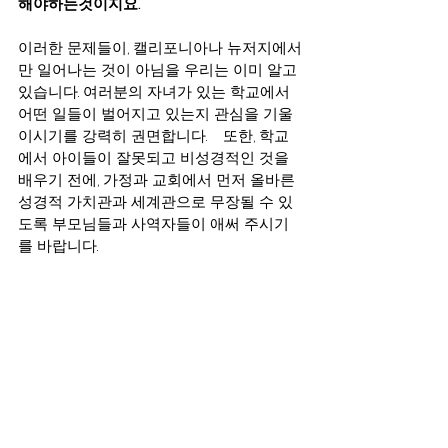
해야하는것이지요.  
이러한 문제들이, 캘리포니아나 뉴저지에서
만 일어나는 것이 아님을 우리는 이미 알고 
있습니다. 여러분의 자녀가 있는 학교에서 
어떤 일들이 벌어지고 있는지 관심을 기울
이시기를 강력히 권면합니다.    또한, 학교
에서 아이들이 잘못되고 비성경적인 것을 
배우기 전에, 가정과 교회에서 먼저 올바른 
성경적 가치관과 세계관으로 무장될 수 있
도록 부모님들과 사역자들이 애써 주시기
를 바랍니다.      
더 나아가,  우리 자녀들을 어둠과 죽음의 
길로 데리고 갈수있는 안건을 통과시키며,  
마치 21세기에 꼭 따라가지 않은면 뒤처지
는 유행으로 만들어가고 있는 좌파 정치인
들과 운동가들의 생각이 바뀌어 질 수 있도
록 기도를 부탁드립니다.   
마지막으로,  사실상 이런 법안으로 피해보