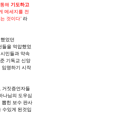
를 통해 
기도하고 
에게 메세지를 전
는 것이다.”
 라
 했었던 
스천들을 억압했었
 시민들과 약속
어준 기독교 신앙
 임명하기 시작
스, 거짓증언자들
 하나님의 도우심
 뽑힌 보수 판사
을 수있게 된것입