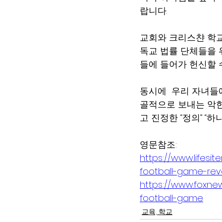
랍니다.
교회와 크리스챤 학교
독교 법률 단체들을 
들에 들어가 헌신할 
동시에  우리 자녀들에
골적으로 보내는 악한
고 진정한 “정의” “
영문참조:  
https://www.lifesi
football-game-reve
https://www.foxnew
football-game
교육, 학교