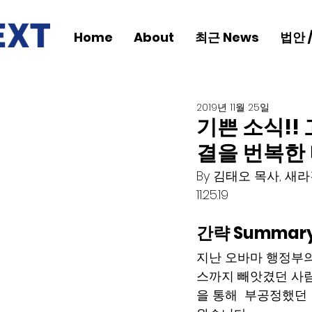
Home
About
최근 News
법안 
2019년 11월 25일
기쁜 소식!!
결을 번복한 
By 김태오 목사, 새
11.25.19
간략 Summary
지난 오바마 행정부의
스까지 빼앗겼던 사람
을 통해  부공정했던