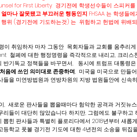
counsel for First Liberty.  경기전에 학생선수들이 스피커
 얼마나 잘못됐고 부끄러운 행동인지
 FHSAA 는 학생들
런 행위 (경기전에 기도하는것) 는  위험하고 헌법에 위배되
통령이 취임하자 마자 그동안  목회자들과 교회를 움추리게
dment  철폐에 대한 행정명령을 즉각적으로 내리고, 크리
 반기독교 정책들을 바꾸면서,   동시에 트럼프 대통령은
 처음에 쓰인 의미대로 존중하며
,  미국을 미국으로 만들
판사들을 미연방법원과 연방차원의 지방 법원들안에 신속히
같이,  새로운 판사들을 뽑을때마다 험악한 공격과 거짓뉴
무리들이 대단히 많았습니다. 하지만, 그럼에도 불구하고
 뽑힌 판사들과 특별히 플로리다에서 2018년부터 새롭게
고등학교 풋볼 경기전 기도에 대한 4년전의 소송을 뒤집