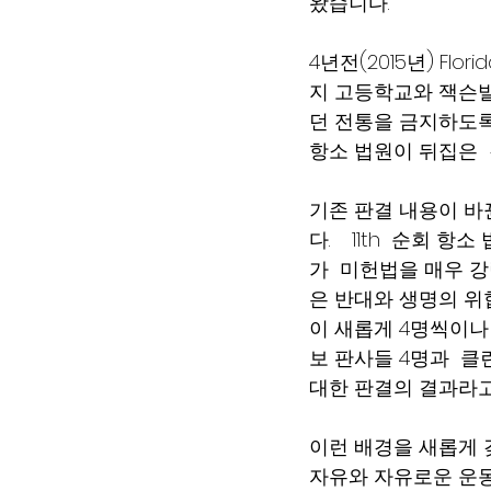
왔습니다. 
4년전(2015년) Flori
지 고등학교와 잭슨빌Uni
던 전통을 금지하도록 
항소 법원이 뒤집은  것
기존 판결 내용이 바뀐
다.    11th  순회
가  미헌법을 매우 강
은 반대와 생명의 위
이 새롭게 4명씩이나 
보 판사들 4명과  클
대한 판결의 결과라고도 
이런 배경을 새롭게 갖춘 
자유와 자유로운 운동