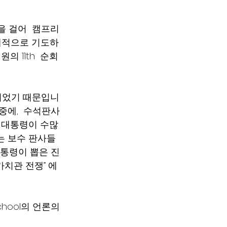
 소송을 걸어  캠프리
 공개적으로 기도하
11th  순회 
바뀌었기 때문입니
명중에,  수석판사
프 대통령이 수많
는 보수 판사들
대통령이 뽑은 진
가치관 전쟁” 에 
chool의 언론의 