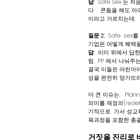
답:
  Safe Sex
다.    콘돔을 해도 
이라고 가르치는데,  
질문 2:
  Safe  s
기업은 어떻게 혜택을
답:
  이미 위에서 답한
럼,  PP 에서 나눠
결국 이들은 어린아
성을 완전히 망가뜨리
더 큰 이슈는,   Pla
의미를 재정의(red
기적으로  가서 성교
육과정을 포함한 총괄
거짓을 진리로 