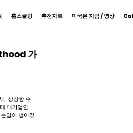
육
홈스쿨링
추천자료
미국은 지금 / 영상
Gal
hood 가
,  상상할 수 
 낙태 대기업인 
맞서는일이 벌어졌