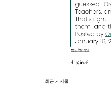
guessed.  Or
Teachers, an
That's right!
them….and th
Posted by 
O
January 16, 
법안/발의안
최근 게시물