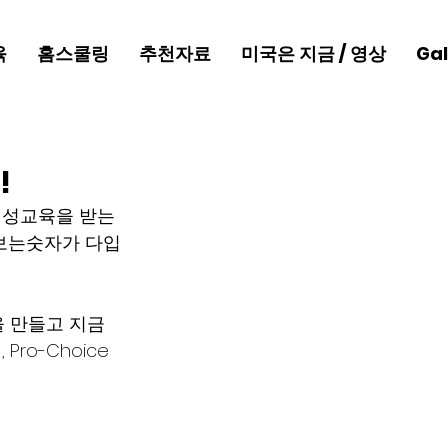
육
홈스쿨링
추천자료
미국은 지금 / 영상
Gal
!
 성교육을 받는
 보는숫자가 다입
을 만들고 지금
Pro-Choice 