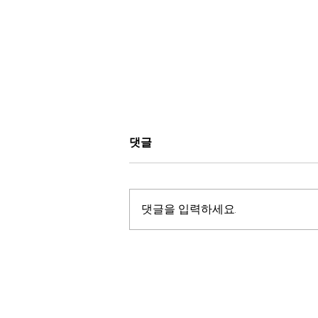
“Respect For Marriage
댓글
Act -HR8404: 모든 형태의
결혼 존중 시행령” 법안의 문
올바로 아는게 힘이다. 성경적 세계
제점들 – 이들이 이 법안을 제
관으로 무장하라! By 김태오 목사,
댓글을 입력하세요.
출하고 급히 통과시킨 이유들
새라김사모(설립자, 공동대표)
그
12.11.22 . Respect for Marriage 법
안 Text:
https://www.congress.gov/bill/11
7th-co...