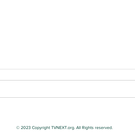
교회와 크리스쳔들, 자녀교육
선거
에 매우 위협적인 “모든 형태의
이 
결혼 존중 시행령 “Respect
좌우
© 2023 Copyright TVNEXT.org. All Rights reserved.
For Marriage Act -