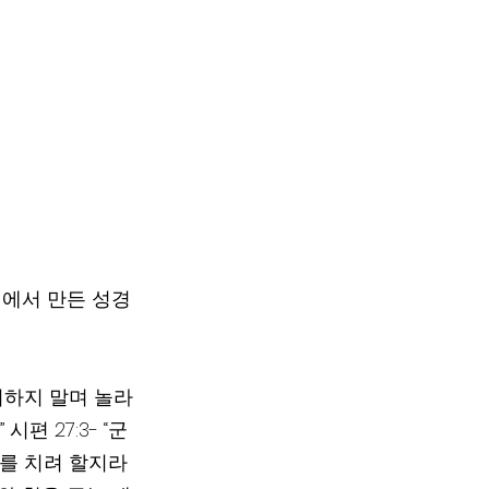
업에서 만든 성경
워하지 말며 놀라
 27:3- “군
나를 치려 할지라