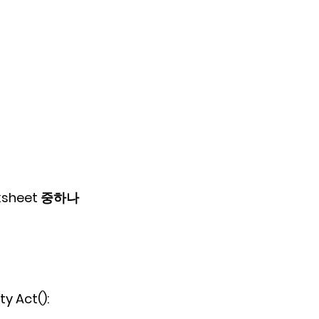
ksheet 중하나
y Act():