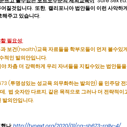
눈뜨고 볼수없는 포르노수준의 세뇌교육이
 “Safe Sex Ed.
어질것입니다.  또한,  캘리포니아 법안들이 이런 사악하
호해주고 있습니다.
야할 필요성:
교육과 보건(health)교육 자료들을 학부모들이 먼저 볼수있게
수적인 발의안입니다.  
야 차츰 더 강력하게 우리 자녀들을 지킬수있는 법안들
SB 673 (투명성있는 성교육 의무화하는 발의안) 을 민주당 
,  법 숫자만 다르지, 같은 목적으로 그러나 더 전략적이고
발의안입니다.   
했나: 
http://tvnext.org/2020/01/ca-sb673-rally-4/