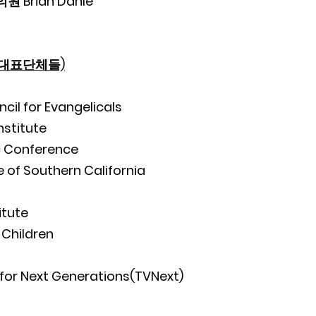
 Brian Dahle 
 대표단체들)
il for Evangelicals
nstitute
ic Conference
e of Southern California
itute
 Children
 for Next Generations(TVNext)