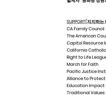
발제자:  공화당 상원의원
SUPPORT(지지하는
CA Family Council
The American Counc
Capitol Resource I
California Cathol
Right to Life Leagu
March for Faith
Pacific Justice Inst
Alliance to Protect
Education Impact
Traditional Values