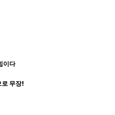
힘이다
로 무장!