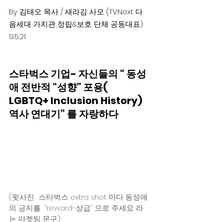
By 김태오 목사 / 새라김 사모 (TVNext 다
음세대 가치관 정립&보호 단체 공동대표)
9.5.21
스타벅스 기업- 자신들의 “ 동성
애 전반적 “성향” 포용( 
LGBTQ+ Inclusion History)
역사 연대기” 를 자랑하다
(윗사진:  스타벅스 extra shot 마다 동성애
의 긍지를  “reward-상급” 으로 주세요 라
는 마켓팅 문구)