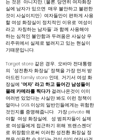
는 것은  아니지만, (물론, 당연히 여자화장
실에 남자가 있으면  매우 불안하고 불편한 
것이 사실이지만)  여자들만이 편하게 사용
할 여성 화장실이 정치적인 이유로 ‘여성이
라고  자칭하는 남자들’ 과 함께 사용해야 
하는 심적인 불안함과 두려움은 사실상 우
리주위에서 실제로 벌려지고 있는 현실이
기때문입니다.  
Target store 같은 경우,  오바마 전대통령
의  “성전환자 화장실” 정책을 가장 먼저 받
아드린 family store 인데,  거기서 여성 화
장실에 
“여자” 라고 하고 들어간 남성들이 
몰래 카메라를 찍다가
 걸려나온것이 이미 
여러번 있었다는 사실만 봐도 이런 정책이 
얼마나 99% 이상의 일반인들에게는 위험한
것인지를 증명해줍니다.   가장 private 해
야할  여성 화장실에,   성 범죄자들이 실제
로 여성들에게 접근하기 위해 ‘트랜스젠더’ 
로 위장함으로써 이러한 성전환 화장실 정
책을 이용할 수 있다는 것이 이미 여러사건