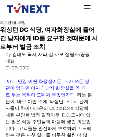
2019년 1월 28일
워싱턴 DC 식당, 여자화장실에 들어
간 남자에게 ID를 요구한 것때문에 시
로부터 벌금 조치
by 김태오 목사, 새라 김 사모. 설립자/공동
대표
01-28-2019
“아니, 만일 어떤 화장실이든  누가 쓰든 상
관이 없다면 여자 /  남자 화장실을 꼭  따
로 두는 목적이 도데체 무엇인가?” 
  라는 질
문이  바로 이번 주에  와싱턴 D.C. 시 관계
자들이 차이나타운의 Cuba Libre 식당에 
내린 부당한 법적 결정이후  D.C. 도시에 있
는 많은 식당 주인들의 마음에 생긴 의문입
니다.   고객들을 안전하게 보호하려고 노력
하는 것은 자칫 일터를 비롯한 훨씬 더 많