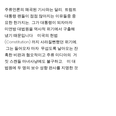
주류언론의 왜곡된 기사와는 달리,  트럼트 
대통령 팬들이 점점 많아지는 이유들중 중
요한 한가지는,  그가 대통령이 되자마자  
미연방 대법원을 역사적 위기에서 구출해
냈기 때문입니다.    미국의 헌법
(Constitution) 까지 사라질뻔했던 위기에, 
 그는 들어오자 마자  무섭도록 날아오는 잔
혹한 비판과 혐오적이고 주류 미디아의  거
짓 스캔들 마녀사냥에도 불구하고,    미 대
법원에 두 명의 보수 성향 판사를 지명한 것
을 포함해  계속적으로 연방 법원에 수십 명
의 보수 성향의 판사들을 임명했다는것이 
그의 대표적 전력중 하나입니다.
Comment
2020년 대선은 미국의 영적, 도덕적 미래