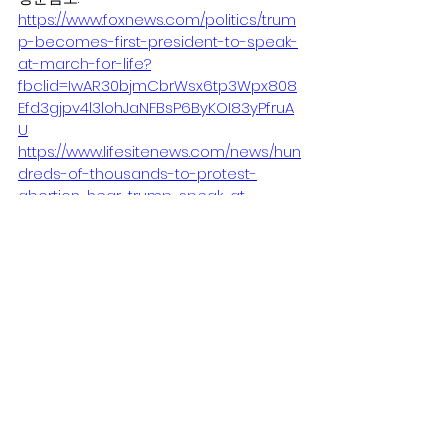
https://www.foxnews.com/politics/trum
p-becomes-first-president-to-speak-
at-march-for-life?
fbclid=IwAR30bjmCbrWsx6tp3Wpx808
Efd3gjpv4l3lohJaNFBsP6ByKOI83yPfruA
U
https://www.lifesitenews.com/news/hun
dreds-of-thousands-to-protest-
abortion-hear-trump-speak-at-
march-for-life-today?
fbclid=IwAR2bLbnUSNOW37aF-
teErgbp4fqhA0-
aHy7BRKZzhOx5RO2cGbSMPnnlErY
생명,낙태
전체 보기
최근 게시물