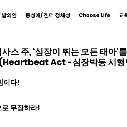
/ 발의안
동성애/ 젠더 정체성
Choose Life
교
텍사스 주, ‘심장이 뛰는 모든 태아’
(Heartbeat Act -심장박동 시
힘이다!
로 무장하라!  