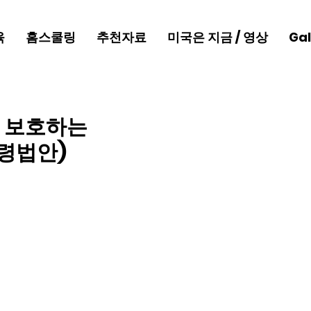
육
홈스쿨링
추천자료
미국은 지금 / 영상
Gal
를 보호하는
행령법안)