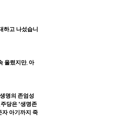
반대하고 나섰습니
속 올렸지만, 아
 “생명의 존엄성 
  민주당은 “생명존
생존자 아기까지 죽