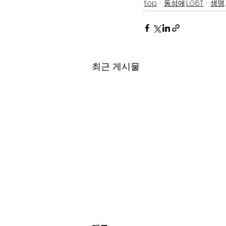
top
동성애,LGBT
생명
최근 게시물