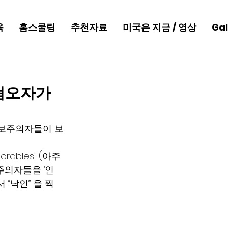
육
홈스쿨링
추천자료
미국은 지금 / 영상
Gal
 혐오자가
진보주의자들이 보
ables” (아주 
주의자들을 ‘인
 “낙인” 을 찍