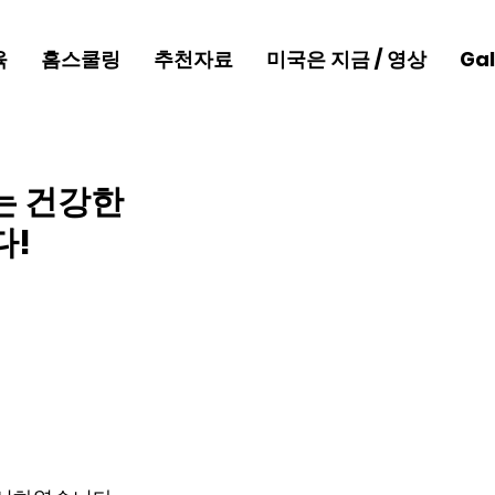
육
홈스쿨링
추천자료
미국은 지금 / 영상
Gal
는 건강한
다!